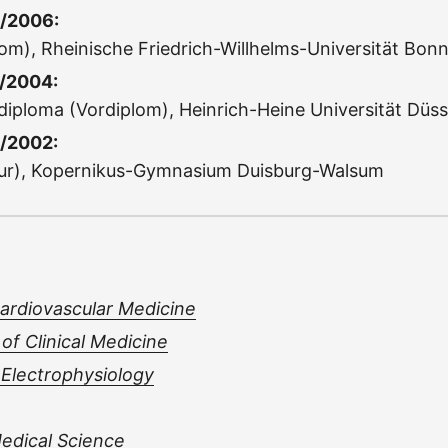
4/2006:
om), Rheinische Friedrich-Willhelms-Universität Bon
/2004:
diploma (Vordiplom), Heinrich-Heine Universität Düss
/2002:
itur), Kopernikus-Gymnasium Duisburg-Walsum
Cardiovascular Medicine
of Clinical Medicine
 Electrophysiology
Medical Science